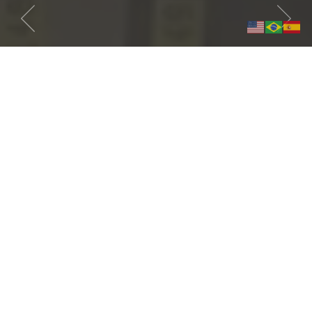
Previous
Next
Schneider Electric Argentina
S.A. – San Salvador de Jujuy
– Jujuy – Arg.
Tableros BT Planta de
Carbonato de Litio
item
item
FABRICACIÓN DE TABLEROS DE DISTRIBUCIÓN Y
CONTROL PARA PLANTA DE CARBONATO DE LITIO SALAR
DE CAUCHARI (PROYECTO PCLA)