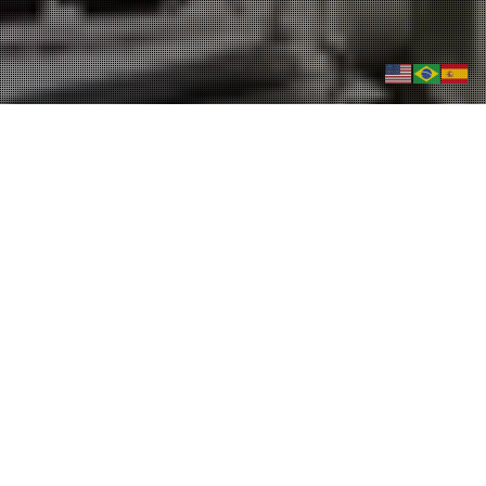
Cementos Avellaneda S.A. –
Olavarría – Bs. As. – Arg.
Horno Nro 3 de cemento
REPOTENCIACIÓN DE PLANTA HORNO 3, TORRE DE
CICLONES, CEMENTOS AVELLANEDA