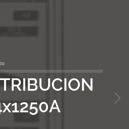
39
STRIBUCION
4x1250A
Next