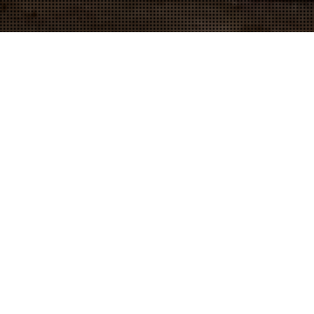
ANCAP-Teyma Construcciones
ysandú – R. O. del Uruguay Pla
Cementera Paysandú – Urugua
Proyecto Integral Eléctrico
ONTRATO DE
TEYMA CONSTRUCCIONES URUGUAY
, SE DESARRO
CARBON Y PET-COKE Y PARQUE DE ACOPIO
,
EN LA CIUDAD DE 