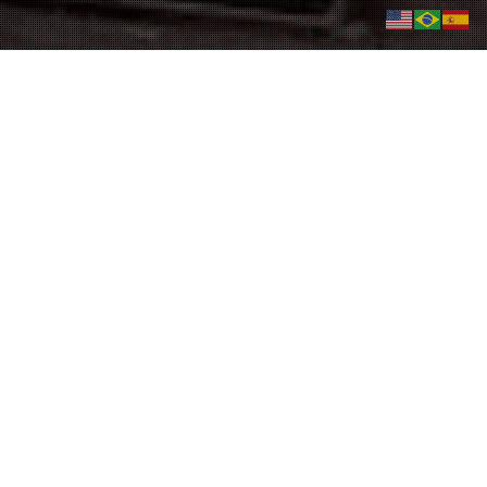
nta
y
LLÓ EL MONTAJE ELÉCTRICO INTEGRAL DE MT/BT
PAYSANDÚ, REPÚBLICA ORIENTAL DEL URUGUAY