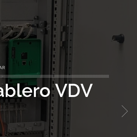
AR
tablero VDV
Next