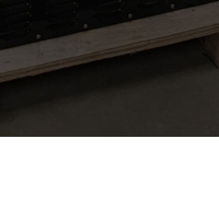
Renova S.A. – Quequén – Bueno